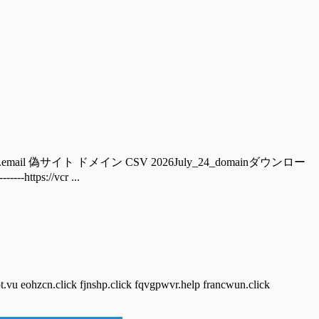
e.email 偽サイト ドメイン CSV 2026July_24_domainダウンロー
ttps://vcr ...
ick fjnshp.click fqvgpwvr.help francwun.click