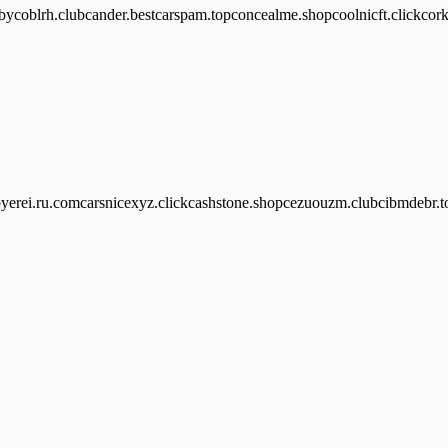
ycoblrh.clubcander.bestcarspam.topconcealme.shopcoolnicft.clickcorks
erei.ru.comcarsnicexyz.clickcashstone.shopcezuouzm.clubcibmdebr.to