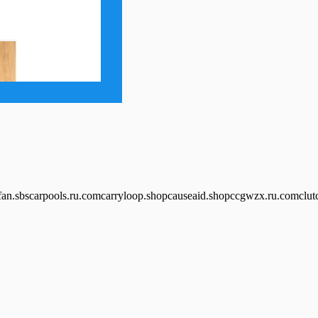
an.sbscarpools.ru.comcarryloop.shopcauseaid.shopccgwzx.ru.comclut