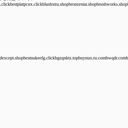
clickbestplatpcnx.clickblushxtra.shopbronzestar.shopbrushworks.shopb
adexcept.shopbestnukeefg.clickbgzqnktz.topbuynuo.ru.combwqdr.comby