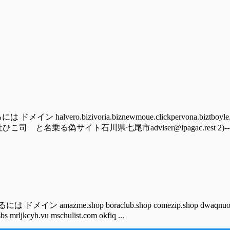
vero.bizivoria.biznewmoue.clickpervona.biztboyl
p有限会社ひこ司 と名乗る偽サイト石川県七尾市adviser@lpagac.rest 2)---------h
hop boraclub.shop comezip.shop dwaqnuot.vu eohzcn.cl
.sbs mrljkcyh.vu mschulist.com okfiq ...