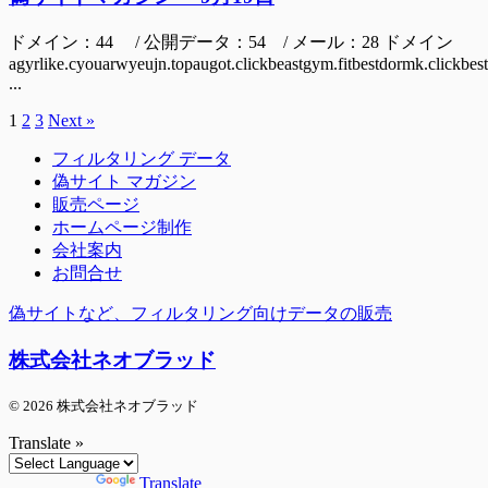
ドメイン：44 / 公開データ：54 / メール：28 ドメイン
agyrlike.cyouarwyeujn.topaugot.clickbeastgym.fitbestdormk.clickbes
...
1
2
3
Next »
フィルタリング データ
偽サイト マガジン
販売ページ
ホームページ制作
会社案内
お問合せ
偽サイトなど、フィルタリング向けデータの販売
株式会社ネオブラッド
© 2026 株式会社ネオブラッド
Translate »
Powered by
Translate