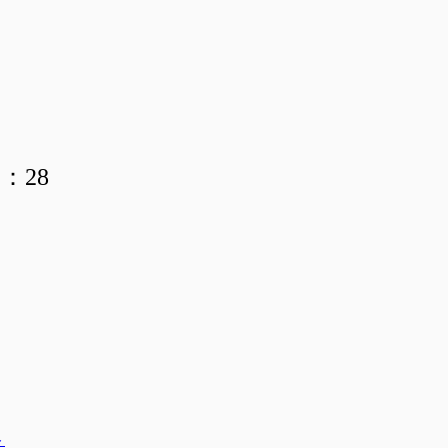
：28
ト