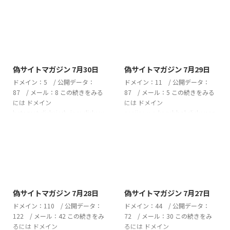
2026/7/30
2026/7/29
偽サイトマガジン 7月30日
偽サイトマガジン 7月29日
ドメイン：5 / 公開データ：
ドメイン：11 / 公開データ：
87 / メール：8 この続きをみる
87 / メール：5 この続きをみる
には ドメイン
には ドメイン
batagent.clicknicehyipar.clickscu
anniian.workaqebbpl.clickcrenz
ptutu.clickwqrvbmzr.cyouxalvd.
o.bizdorvix.bizherivox.bizmauh
click 偽サイト ドメイン CSV
ust.clickminoni.vupervona.bizqh
2026July_30_domainダウンロ
owell.comsellinicxxx.clickzwalter
ード 公開データ 1)---------
.com 偽サイト ドメイン CSV
https://onsell.nicehyipar.click/ho
2026July_29_domainダウンロ
omu株式会社日常の百貨 と名
ード 公開データ 1)---------
2026/7/28
2026/7/27
乗る偽サイト福井県福井市
https://bigsbfsh.qhowell.com ...
偽サイトマガジン 7月28日
偽サイトマガジン 7月27日
buybox@ludoloveov.live 2)--- ...
ドメイン：110 / 公開データ：
ドメイン：44 / 公開データ：
122 / メール：42 この続きをみ
72 / メール：30 この続きをみ
るには ドメイン
るには ドメイン