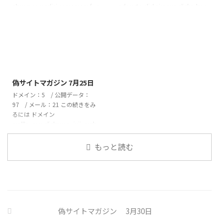
abuaq.comadjcj.comamaeofv.c
adamrtp.clickairoaup.clickaskwr
omawleawh.combeardsley-
ens.clickaxio.homesbatdtlx.click
jp.combnuowe.comcassacove.c
berniece.appcadain.fitcudworth.
omcelvyno.comcjhpptkq.comcn
clickfakysoum.clickfidianek.clickf
turxmv.comcorlteno.comcvsafq
ootmark.clickivoria.bizjustion.ca
dw.comdnhgew.comdoxiveran.c
rdskalvex.clickkojime.clickkwhpk
omdtarqbik.comdwellenook.co
ubo.vuloveaavs.clic ...
2026/7/25
mebizxwon.comeeirjwb.com ...
偽サイトマガジン 7月25日
ドメイン：5 / 公開データ：
97 / メール：21 この続きをみ
るには ドメイン
malllovesm.clickmwoxjuji.vuqb
wcdlcp.cyouramon.newstboyle.
email 偽サイト ドメイン CSV
もっと読む
2026July_25_domainダウンロ
ード 公開データ 1)---------
https://eclla.tboyle.email/竜の野
有限会社み丸尾 と名乗る偽サイ
ト福岡県朝倉市
adviser@lpagac.rest 2)---------
偽サイトマガジン 3月30日
https://rvo ...