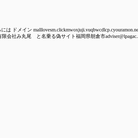
lovesm.clickmwoxjuji.vuqbwcdlcp.cyouramon.newst
竜の野有限会社み丸尾 と名乗る偽サイト福岡県朝倉市adviser@lpagac.rest 2)-----