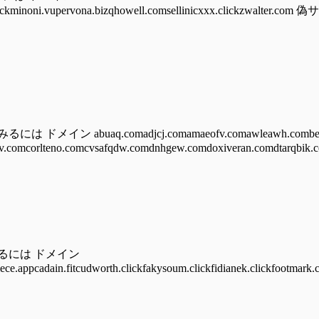
auhust.clickminoni.vupervona.bizqhowell.comsellinicxxx.cli
 abuaq.comadjcj.comamaeofv.comawleawh.combear
.comcorlteno.comcvsafqdw.comdnhgew.comdoxiveran.comdtarqbik.c
みるには ドメイン
iece.appcadain.fitcudworth.clickfakysoum.clickfidianek.clickfootmark.c