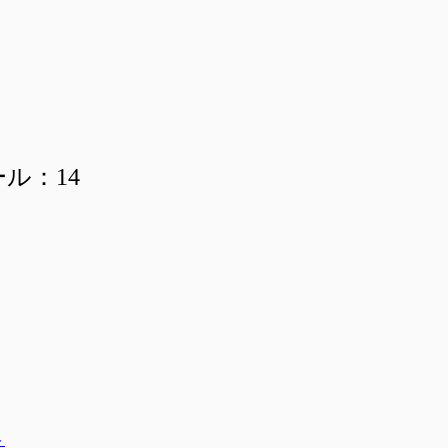
ール：14
ト