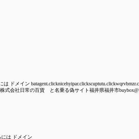
nt.clicknicehyipar.clickscuptutu.clickwqrvbmzr.cy
lick/hoomu株式会社日常の百貨 と名乗る偽サイト福井県福井市buybox@ludolove
るには ドメイン