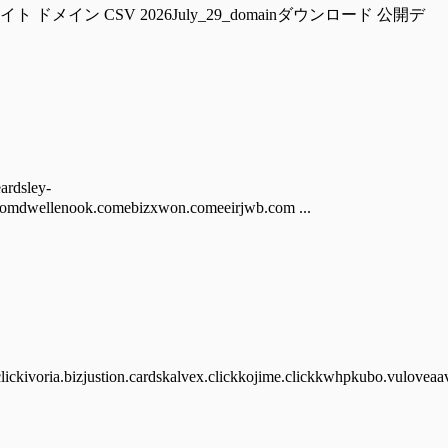
ckzwalter.com 偽サイト ドメイン CSV 2026July_29_domainダウンロード 公開デ
dsley-
omdwellenook.comebizxwon.comeeirjwb.com ...
lickivoria.bizjustion.cardskalvex.clickkojime.clickkwhpkubo.vuloveaav