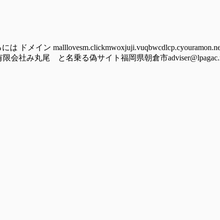
lovesm.clickmwoxjuji.vuqbwcdlcp.cyouramon.newst
竜の野有限会社み丸尾 と名乗る偽サイト福岡県朝倉市adviser@lpagac.rest 2)-----