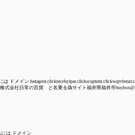
nt.clicknicehyipar.clickscuptutu.clickwqrvbmzr.cy
lick/hoomu株式会社日常の百貨 と名乗る偽サイト福井県福井市buybox@ludolove
るには ドメイン