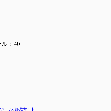
ール：40
のメール
,
詐欺サイト