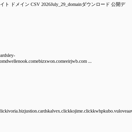
ckzwalter.com 偽サイト ドメイン CSV 2026July_29_domainダウンロード 公開デ
dsley-
omdwellenook.comebizxwon.comeeirjwb.com ...
lickivoria.bizjustion.cardskalvex.clickkojime.clickkwhpkubo.vuloveaav