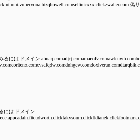
auhust.clickminoni.vupervona.bizqhowell.comsellinicxxx.cli
 abuaq.comadjcj.comamaeofv.comawleawh.combear
.comcorlteno.comcvsafqdw.comdnhgew.comdoxiveran.comdtarqbik.c
みるには ドメイン
iece.appcadain.fitcudworth.clickfakysoum.clickfidianek.clickfootmark.c