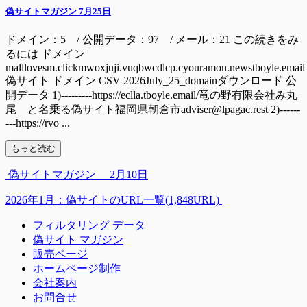
偽サイトマガジン 7月25日
ドメイン：5 / 公開データ：97 / メール：21 この続きをみ
るには ドメイン
malllovesm.clickmwoxjuji.vuqbwcdlcp.cyouramon.newstboyle.email
偽サイト ドメイン CSV 2026July_25_domainダウンロード 公
開データ 1)---------https://eclla.tboyle.email/竜の野有限会社み丸
尾 と名乗る偽サイト福岡県朝倉市adviser@lpagac.rest 2)------
---https://rvo ...
もっと読む
偽サイトマガジン 2月10日
2026年1月：偽サイトのURL一覧(1,848URL)
フィルタリング データ
偽サイト マガジン
販売ページ
ホームページ制作
会社案内
お問合せ