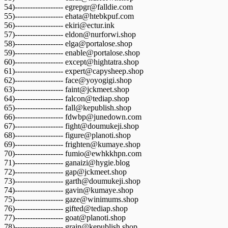
54)------------------- egrepgr@falldie.com
55)------------------- ehata@htebkpuf.com
56)------------------- ekiri@ectur.ink
57)------------------- eldon@nurforwi.shop
58)------------------- elga@portalose.shop
59)------------------- enable@portalose.shop
60)------------------- except@hightatra.shop
61)------------------- expert@capysheep.shop
62)------------------- face@yoyogigi.shop
63)------------------- faint@jckmeet.shop
64)------------------- falcon@tediap.shop
65)------------------- fall@kepublish.shop
66)------------------- fdwbp@junedown.com
67)------------------- fight@doumukeji.shop
68)------------------- figure@planoti.shop
69)------------------- frighten@kumaye.shop
70)------------------- fumio@ewhkkhpn.com
71)------------------- ganaizi@hygie.blog
72)------------------- gap@jckmeet.shop
73)------------------- garth@doumukeji.shop
74)------------------- gavin@kumaye.shop
75)------------------- gaze@winimums.shop
76)------------------- gifted@tediap.shop
77)------------------- goat@planoti.shop
78)------------------- grain@kepublish.shop