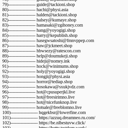
79)------------------- guide@tackioni.shop
80)------------------- hachi@physi.asia
81)------------------- halden@tackioni.shop
82)------------------- halsey@kumaye.shop
83)------------------- hamasaki@zgihoney.com
84)------------------- hang@yoyogigi.shop
85)------------------- harry@kepublish.shop
86)------------------- hasegwsatoshi@fmnvppep.com
87)------------------- haw@jckmeet.shop
88)------------------- hbwsezy@ratescon.com
89)------------------- help@doumukeji.shop
90)------------------- hideji@nomey.ink
91)------------------- hock@winimums.shop
92)------------------- holy@yoyogigi.shop
93)------------------- hongji@physi.asia
94)------------------- horror@tediap.shop
95)------------------- hosokawa@sxukjvdz.com
96)------------------- hot@cpusuperjkl.live
97)------------------- hot@freesirimno.live
98)------------------- hot@nicefunknop.live
99)------------------- hotsale@freeblomno.live
100)------------------- hqgekbsr@lowerfine.com
101)------------------- https://azzuq.dreamneo.ru.com/
102)------------------- https://be.nlbestuvw.click/
103)------------------- https://betty.testdom.work/