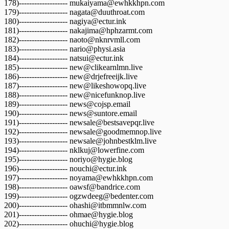
178)------------------- mukaiyama@ewhkkhpn.com
179)------------------- nagata@duuthroat.com
180)------------------- nagiya@ectur.ink
181)------------------- nakajima@hphzarmt.com
182)------------------- naoto@nknrvmll.com
183)------------------- nario@physi.asia
184)------------------- natsui@ectur.ink
185)------------------- new@clikearnlmn.live
186)------------------- new@drjefreeijk.live
187)------------------- new@likeshowopq.live
188)------------------- new@nicefunknop.live
189)------------------- news@cojsp.email
190)------------------- news@suntore.email
191)------------------- newsale@bestsavepqr.live
192)------------------- newsale@goodmemnop.live
193)------------------- newsale@johnbestklm.live
194)------------------- nklkuj@lowerfine.com
195)------------------- noriyo@hygie.blog
196)------------------- nouchi@ectur.ink
197)------------------- noyama@ewhkkhpn.com
198)------------------- oawsf@bandrice.com
199)------------------- ogzwdeeg@bedenter.com
200)------------------- ohashi@itbmmnlw.com
201)------------------- ohmae@hygie.blog
202)------------------- ohuchi@hygie.blog