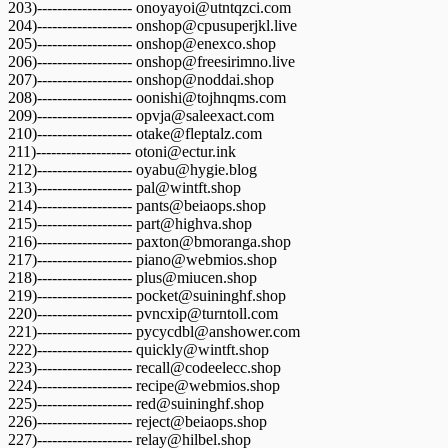
203)------------------- onoyayoi@utntqzci.com
204)------------------- onshop@cpusuperjkl.live
205)------------------- onshop@enexco.shop
206)------------------- onshop@freesirimno.live
207)------------------- onshop@noddai.shop
208)------------------- oonishi@tojhnqms.com
209)------------------- opvja@saleexact.com
210)------------------- otake@fleptalz.com
211)------------------- otoni@ectur.ink
212)------------------- oyabu@hygie.blog
213)------------------- pal@wintft.shop
214)------------------- pants@beiaops.shop
215)------------------- part@highva.shop
216)------------------- paxton@bmoranga.shop
217)------------------- piano@webmios.shop
218)------------------- plus@miucen.shop
219)------------------- pocket@suininghf.shop
220)------------------- pvncxip@turntoll.com
221)------------------- pycycdbl@anshower.com
222)------------------- quickly@wintft.shop
223)------------------- recall@codeelecc.shop
224)------------------- recipe@webmios.shop
225)------------------- red@suininghf.shop
226)------------------- reject@beiaops.shop
227)------------------- relay@hilbel.shop