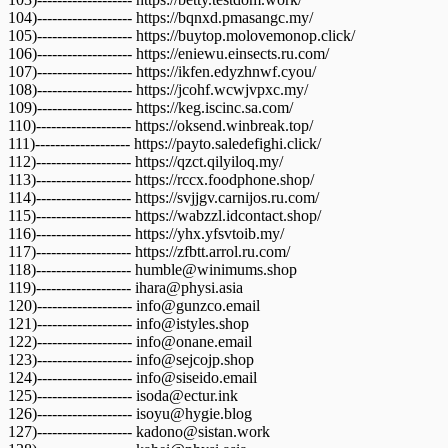
104)------------------- https://bqnxd.pmasangc.my/
105)------------------- https://buytop.molovemonop.click/
106)------------------- https://eniewu.einsects.ru.com/
107)------------------- https://ikfen.edyzhnwf.cyou/
108)------------------- https://jcohf.wcwjvpxc.my/
109)------------------- https://keg.iscinc.sa.com/
110)------------------- https://oksend.winbreak.top/
111)------------------- https://payto.saledefighi.click/
112)------------------- https://qzct.qilyiloq.my/
113)------------------- https://rccx.foodphone.shop/
114)------------------- https://svjjgv.carnijos.ru.com/
115)------------------- https://wabzzl.idcontact.shop/
116)------------------- https://yhx.yfsvtoib.my/
117)------------------- https://zfbtt.arrol.ru.com/
118)------------------- humble@winimums.shop
119)------------------- ihara@physi.asia
120)------------------- info@gunzco.email
121)------------------- info@istyles.shop
122)------------------- info@onane.email
123)------------------- info@sejcojp.shop
124)------------------- info@siseido.email
125)------------------- isoda@ectur.ink
126)------------------- isoyu@hygie.blog
127)------------------- kadono@sistan.work