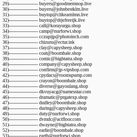
29)------------------- buyers@goodmemnop.live
30)------------------- buyers@johnbestklm.live
31)------------------- buytop@clikearnlmn.live
32)------------------- buytop@drjefreeijk.live
33)------------------- call@korayurgu.shop
34)------------------- camp@nurforwi.shop
35)------------------- cczupijp@photoinch.com
36)------------------- chizuru@ectur.ink
37)------------------- clay@capysheep.shop
38)------------------- coat@boombale.shop
39)------------------- comic@hightatra.shop
40)------------------- company@capysheep.shop
41)------------------- confirm@jp-vipshop.com
42)------------------- cpydacs@roomspump.com
43)------------------- crayon@boombale.shop
44)------------------- diverse@gayoulang.shop
45)------------------- dkvuyacg@namesstar.com
46)------------------- dramatic@prgatexp.shop
47)------------------- dudley@boombale.shop
48)------------------- during@capysheep.shop
49)------------------- duty@nurforwi.shop
50)------------------- dvmdc@actfloor.com
51)------------------- dwayne@hightatra.shop
52)------------------- earlie@boombale.shop
53)------------------- earth@nurforwi.shop