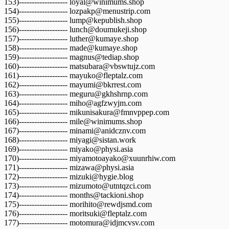
153)------------------- loyal@winimums.shop
154)------------------- lozpakp@menustrip.com
155)------------------- lump@kepublish.shop
156)------------------- lunch@doumukeji.shop
157)------------------- luther@kumaye.shop
158)------------------- made@kumaye.shop
159)------------------- magnus@tediap.shop
160)------------------- matsubara@vbswtujz.com
161)------------------- mayuko@fleptalz.com
162)------------------- mayumi@bkrrest.com
163)------------------- meguru@gkhshrnp.com
164)------------------- miho@agfzwyjm.com
165)------------------- mikunisakura@fmnvppep.com
166)------------------- mile@winimums.shop
167)------------------- minami@anidcznv.com
168)------------------- miyagi@sistan.work
169)------------------- miyako@physi.asia
170)------------------- miyamotoayako@xuunrhiw.com
171)------------------- mizawa@physi.asia
172)------------------- mizuki@hygie.blog
173)------------------- mizumoto@utntqzci.com
174)------------------- months@tackioni.shop
175)------------------- morihito@rewdjsmd.com
176)------------------- moritsuki@fleptalz.com
177)------------------- motomura@idjmcvsv.com