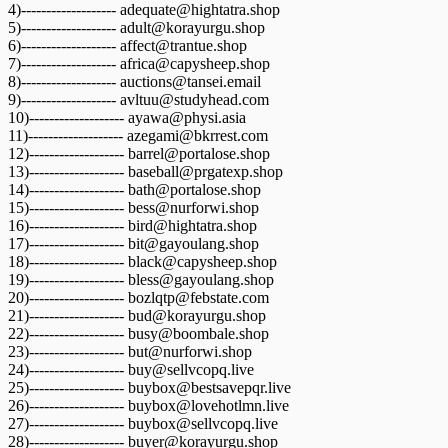
4)------------------- adequate@hightatra.shop
5)------------------- adult@korayurgu.shop
6)------------------- affect@trantue.shop
7)------------------- africa@capysheep.shop
8)------------------- auctions@tansei.email
9)------------------- avltuu@studyhead.com
10)------------------- ayawa@physi.asia
11)------------------- azegami@bkrrest.com
12)------------------- barrel@portalose.shop
13)------------------- baseball@prgatexp.shop
14)------------------- bath@portalose.shop
15)------------------- bess@nurforwi.shop
16)------------------- bird@hightatra.shop
17)------------------- bit@gayoulang.shop
18)------------------- black@capysheep.shop
19)------------------- bless@gayoulang.shop
20)------------------- bozlqtp@febstate.com
21)------------------- bud@korayurgu.shop
22)------------------- busy@boombale.shop
23)------------------- but@nurforwi.shop
24)------------------- buy@sellvcopq.live
25)------------------- buybox@bestsavepqr.live
26)------------------- buybox@lovehotlmn.live
27)------------------- buybox@sellvcopq.live
28)------------------- buyer@korayurgu.shop