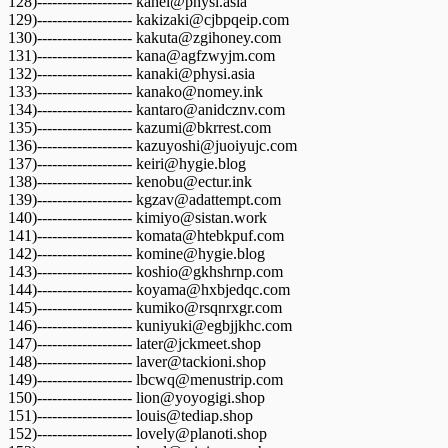
128)------------------- kahei@physi.asia
129)------------------- kakizaki@cjbpqeip.com
130)------------------- kakuta@zgihoney.com
131)------------------- kana@agfzwyjm.com
132)------------------- kanaki@physi.asia
133)------------------- kanako@nomey.ink
134)------------------- kantaro@anidcznv.com
135)------------------- kazumi@bkrrest.com
136)------------------- kazuyoshi@juoiyujc.com
137)------------------- keiri@hygie.blog
138)------------------- kenobu@ectur.ink
139)------------------- kgzav@adattempt.com
140)------------------- kimiyo@sistan.work
141)------------------- komata@htebkpuf.com
142)------------------- komine@hygie.blog
143)------------------- koshio@gkhshrnp.com
144)------------------- koyama@hxbjedqc.com
145)------------------- kumiko@rsqnrxgr.com
146)------------------- kuniyuki@egbjjkhc.com
147)------------------- later@jckmeet.shop
148)------------------- laver@tackioni.shop
149)------------------- lbcwq@menustrip.com
150)------------------- lion@yoyogigi.shop
151)------------------- louis@tediap.shop
152)------------------- lovely@planoti.shop