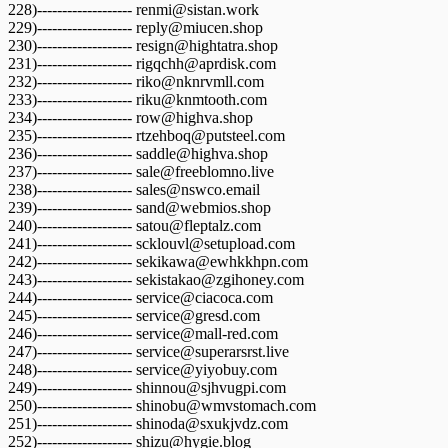
228)------------------- renmi@sistan.work
229)------------------- reply@miucen.shop
230)------------------- resign@hightatra.shop
231)------------------- rigqchh@aprdisk.com
232)------------------- riko@nknrvmll.com
233)------------------- riku@knmtooth.com
234)------------------- row@highva.shop
235)------------------- rtzehboq@putsteel.com
236)------------------- saddle@highva.shop
237)------------------- sale@freeblomno.live
238)------------------- sales@nswco.email
239)------------------- sand@webmios.shop
240)------------------- satou@fleptalz.com
241)------------------- scklouvl@setupload.com
242)------------------- sekikawa@ewhkkhpn.com
243)------------------- sekistakao@zgihoney.com
244)------------------- service@ciacoca.com
245)------------------- service@gresd.com
246)------------------- service@mall-red.com
247)------------------- service@superarsrst.live
248)------------------- service@yiyobuy.com
249)------------------- shinnou@sjhvugpi.com
250)------------------- shinobu@wmvstomach.com
251)------------------- shinoda@sxukjvdz.com
252)------------------- shizu@hygie.blog