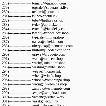
278)------------------- tomaru@qrpaobij.com
279)------------------- topsale@superarsrst.live
280)------------------- toshimi@ectur.ink
281)------------------- tsuboi@ectur.ink
282)------------------- tube@hightatra.shop
283)------------------- tvdck@aprdisk.com
284)------------------- tvoclnb@factdelay.com
285)------------------- twenty@codeelecc.shop
286)------------------- typical@highva.shop
287)------------------- uaavo@takekid.com
288)------------------- uhxqocxq@menustrip.com
289)------------------- uniform@codeelecc.shop
290)------------------- urawa@cjbpqeip.com
291)------------------- wake@miucen.shop
292)------------------- wash@suininghf.shop
293)------------------- washing@hilbel.shop
294)------------------- weave@nomey.ink
295)------------------- when@wintft.shop
296)------------------- winona@bmoranga.shop
297)------------------- wrong@webmios.shop
298)------------------- xamjoto@willempty.com
299)------------------- xvspz@setupload.com
300)------------------- yamane@sistan.work
301)------------------- yazaki@ectur.ink
302)------------------- youichi@qrpaobij.com