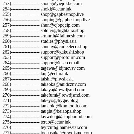
253)------------------- shoda@yiejdkbe.com
254)------------------- shoki@ectur.ink
255)------------------- shop@gapbestnop.live
256)------------------- shoping@gapbestnop.live
257)------------------- shun@cjbpqeip.com
258)------------------- soldier@hightatra.shop
259)------------------- srmnrth@fallmesh.com
260)------------------- studies@physi.asia
261)------------------- sunday@codeelecc.shop
262)------------------- support@gakushi.shop
263)------------------- support@profourn.com
264)------------------- support@tisco.email
265)------------------- tagawa@idjmcvsv.com
266)------------------- taiji@ectur.ink
267)------------------- taishi@physi.asia
268)------------------- takaoka@anidcznv.com
269)------------------- takaya@rewdjsmd.com
270)------------------- takefumi@rewdjsmd.com
271)------------------- takeyo@hygie.blog
272)------------------- tamaoki@knmtooth.com
273)------------------- taught@beiaops.shop
274)------------------- tavwdcqj@stopbound.com
275)------------------- terao@ectur.ink
276)------------------- teyrzutf@namesstar.com
277)------------------- todaasuka@rewdjsmd.com