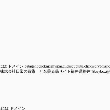
nt.clicknicehyipar.clickscuptutu.clickwqrvbmzr.cy
lick/hoomu株式会社日常の百貨 と名乗る偽サイト福井県福井市buybox@ludolove
るには ドメイン