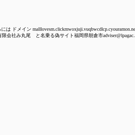
lovesm.clickmwoxjuji.vuqbwcdlcp.cyouramon.newst
竜の野有限会社み丸尾 と名乗る偽サイト福岡県朝倉市adviser@lpagac.rest 2)-----