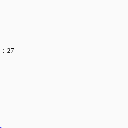
：27
ト