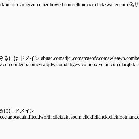
auhust.clickminoni.vupervona.bizqhowell.comsellinicxxx.cli
 abuaq.comadjcj.comamaeofv.comawleawh.combear
.comcorlteno.comcvsafqdw.comdnhgew.comdoxiveran.comdtarqbik.c
みるには ドメイン
iece.appcadain.fitcudworth.clickfakysoum.clickfidianek.clickfootmark.c