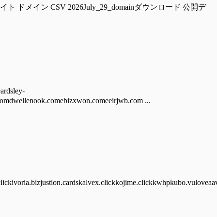
ckzwalter.com 偽サイト ドメイン CSV 2026July_29_domainダウンロード 公開デ
dsley-
omdwellenook.comebizxwon.comeeirjwb.com ...
lickivoria.bizjustion.cardskalvex.clickkojime.clickkwhpkubo.vuloveaav