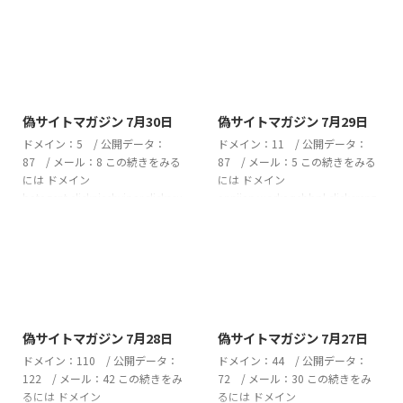
2026/7/30
2026/7/29
偽サイトマガジン 7月30日
偽サイトマガジン 7月29日
ドメイン：5 / 公開データ：
ドメイン：11 / 公開データ：
87 / メール：8 この続きをみる
87 / メール：5 この続きをみる
には ドメイン
には ドメイン
batagent.clicknicehyipar.clickscu
anniian.workaqebbpl.clickcrenz
ptutu.clickwqrvbmzr.cyouxalvd.
o.bizdorvix.bizherivox.bizmauh
click 偽サイト ドメイン CSV
ust.clickminoni.vupervona.bizqh
2026July_30_domainダウンロ
owell.comsellinicxxx.clickzwalter
ード 公開データ 1)---------
.com 偽サイト ドメイン CSV
https://onsell.nicehyipar.click/ho
2026July_29_domainダウンロ
omu株式会社日常の百貨 と名
ード 公開データ 1)---------
2026/7/28
2026/7/27
乗る偽サイト福井県福井市
https://bigsbfsh.qhowell.com ...
偽サイトマガジン 7月28日
偽サイトマガジン 7月27日
buybox@ludoloveov.live 2)--- ...
ドメイン：110 / 公開データ：
ドメイン：44 / 公開データ：
122 / メール：42 この続きをみ
72 / メール：30 この続きをみ
るには ドメイン
るには ドメイン