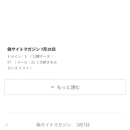
abuaq.comadjcj.comamaeofv.c
adamrtp.clickairoaup.clickaskwr
omawleawh.combeardsley-
ens.clickaxio.homesbatdtlx.click
jp.combnuowe.comcassacove.c
berniece.appcadain.fitcudworth.
omcelvyno.comcjhpptkq.comcn
clickfakysoum.clickfidianek.clickf
turxmv.comcorlteno.comcvsafq
ootmark.clickivoria.bizjustion.ca
dw.comdnhgew.comdoxiveran.c
rdskalvex.clickkojime.clickkwhpk
omdtarqbik.comdwellenook.co
ubo.vuloveaavs.clic ...
2026/7/25
mebizxwon.comeeirjwb.com ...
偽サイトマガジン 7月25日
ドメイン：5 / 公開データ：
97 / メール：21 この続きをみ
るには ドメイン
malllovesm.clickmwoxjuji.vuqb
wcdlcp.cyouramon.newstboyle.
email 偽サイト ドメイン CSV
もっと読む
2026July_25_domainダウンロ
ード 公開データ 1)---------
https://eclla.tboyle.email/竜の野
有限会社み丸尾 と名乗る偽サイ
ト福岡県朝倉市
adviser@lpagac.rest 2)---------
偽サイトマガジン 3月7日
https://rvo ...