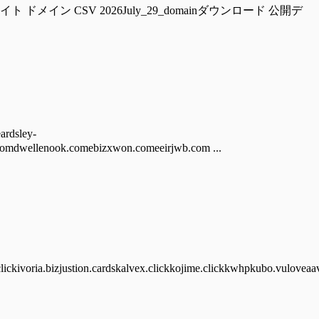
ckzwalter.com 偽サイト ドメイン CSV 2026July_29_domainダウンロード 公開デ
dsley-
omdwellenook.comebizxwon.comeeirjwb.com ...
lickivoria.bizjustion.cardskalvex.clickkojime.clickkwhpkubo.vuloveaav