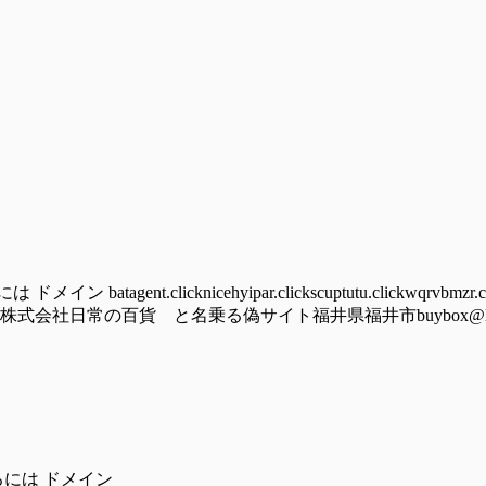
nt.clicknicehyipar.clickscuptutu.clickwqrvbmzr.cy
lick/hoomu株式会社日常の百貨 と名乗る偽サイト福井県福井市buybox@ludolove
るには ドメイン