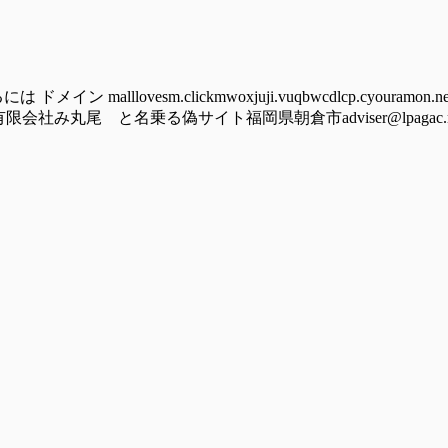
lovesm.clickmwoxjuji.vuqbwcdlcp.cyouramon.newst
竜の野有限会社み丸尾 と名乗る偽サイト福岡県朝倉市adviser@lpagac.rest 2)-----