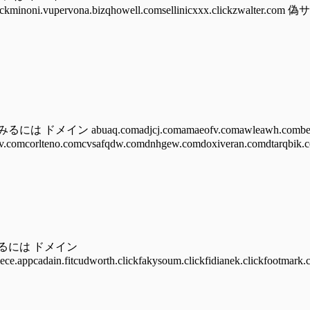
auhust.clickminoni.vupervona.bizqhowell.comsellinicxxx.cli
 abuaq.comadjcj.comamaeofv.comawleawh.combear
.comcorlteno.comcvsafqdw.comdnhgew.comdoxiveran.comdtarqbik.c
みるには ドメイン
iece.appcadain.fitcudworth.clickfakysoum.clickfidianek.clickfootmark.c