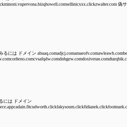
auhust.clickminoni.vupervona.bizqhowell.comsellinicxxx.cli
 abuaq.comadjcj.comamaeofv.comawleawh.combear
.comcorlteno.comcvsafqdw.comdnhgew.comdoxiveran.comdtarqbik.c
みるには ドメイン
iece.appcadain.fitcudworth.clickfakysoum.clickfidianek.clickfootmark.c