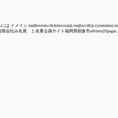
lovesm.clickmwoxjuji.vuqbwcdlcp.cyouramon.newst
竜の野有限会社み丸尾 と名乗る偽サイト福岡県朝倉市adviser@lpagac.rest 2)-----