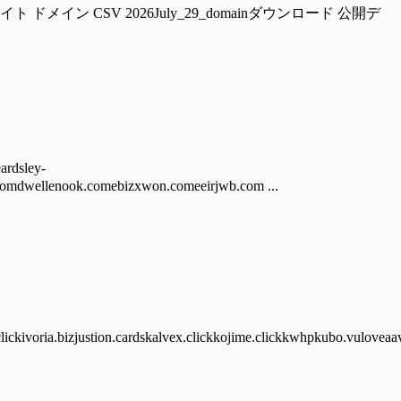
ckzwalter.com 偽サイト ドメイン CSV 2026July_29_domainダウンロード 公開デ
dsley-
omdwellenook.comebizxwon.comeeirjwb.com ...
lickivoria.bizjustion.cardskalvex.clickkojime.clickkwhpkubo.vuloveaav