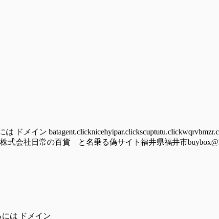
nt.clicknicehyipar.clickscuptutu.clickwqrvbmzr.cy
lick/hoomu株式会社日常の百貨 と名乗る偽サイト福井県福井市buybox@ludolove
るには ドメイン