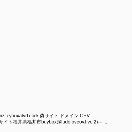
zr.cyouxalvd.click 偽サイト ドメイン CSV
ト福井県福井市buybox@ludoloveov.live 2)--- ...