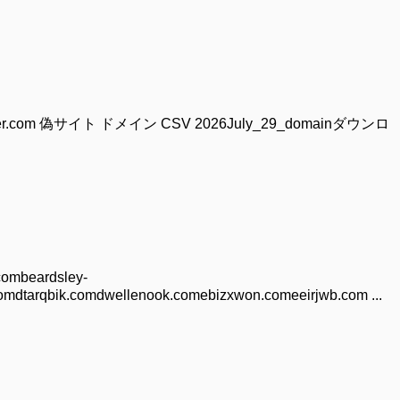
x.clickzwalter.com 偽サイト ドメイン CSV 2026July_29_domainダウンロ
beardsley-
mdtarqbik.comdwellenook.comebizxwon.comeeirjwb.com ...