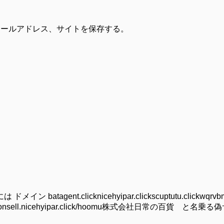
メールアドレス、サイトを保存する。
gent.clicknicehyipar.clickscuptutu.clickwqrvbm
//onsell.nicehyipar.click/hoomu株式会社日常の百貨 と名乗る偽サイ