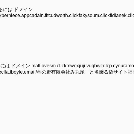
みるには ドメイン
kberniece.appcadain.fitcudworth.clickfakysoum.clickfidianek.cli
alllovesm.clickmwoxjuji.vuqbwcdlcp.cyouramon
/eclla.tboyle.email/竜の野有限会社み丸尾 と名乗る偽サイト福岡県朝倉市advis