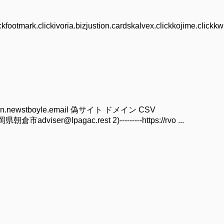
ckfootmark.clickivoria.bizjustion.cardskalvex.clickkojime.click
.newstboyle.email 偽サイト ドメイン CSV
er@lpagac.rest 2)---------https://rvo ...