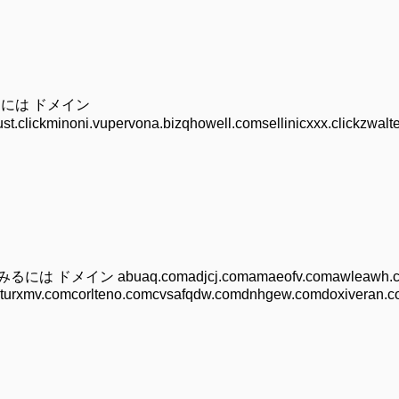
るには ドメイン
zmauhust.clickminoni.vupervona.bizqhowell.comsellinicxx
イン abuaq.comadjcj.comamaeofv.comawleawh.com
urxmv.comcorlteno.comcvsafqdw.comdnhgew.comdoxiveran.co