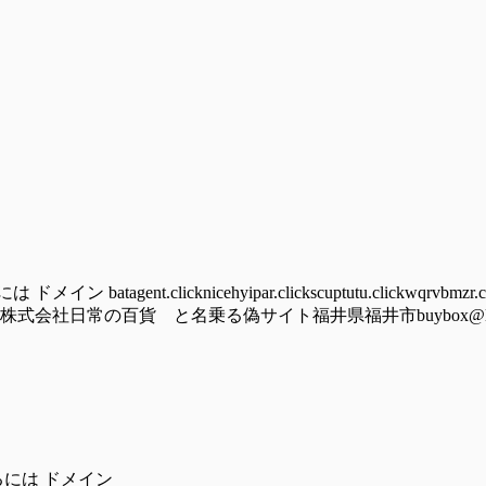
nt.clicknicehyipar.clickscuptutu.clickwqrvbmzr.cy
lick/hoomu株式会社日常の百貨 と名乗る偽サイト福井県福井市buybox@ludolove
るには ドメイン