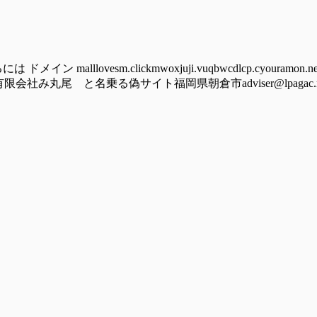
lovesm.clickmwoxjuji.vuqbwcdlcp.cyouramon.newst
竜の野有限会社み丸尾 と名乗る偽サイト福岡県朝倉市adviser@lpagac.rest 2)-----