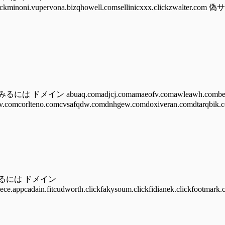
auhust.clickminoni.vupervona.bizqhowell.comsellinicxxx.cli
 abuaq.comadjcj.comamaeofv.comawleawh.combear
.comcorlteno.comcvsafqdw.comdnhgew.comdoxiveran.comdtarqbik.c
みるには ドメイン
iece.appcadain.fitcudworth.clickfakysoum.clickfidianek.clickfootmark.c