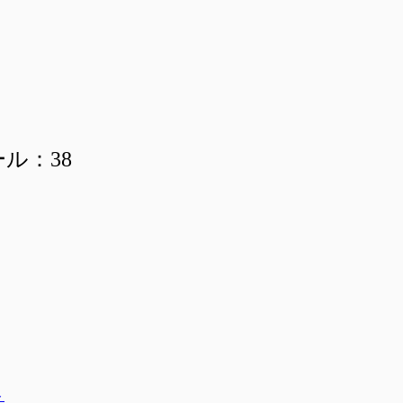
ール：38
ト