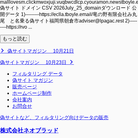
malllovesm.clickmwoxjuji.vuqbwcdlcp.cyouramon.newstboyle.
偽サイト ドメイン CSV 2026July_25_domainダウンロード 公
開データ 1)---------https://eclla.tboyle.email/竜の野有限会社み丸
尾 と名乗る偽サイト福岡県朝倉市adviser@lpagac.rest 2)-----
----https://rvo ...
もっと読む
偽サイトマガジン 10月21日
偽サイトマガジン 10月23日
フィルタリング データ
偽サイト マガジン
販売ページ
ホームページ制作
会社案内
お問合せ
偽サイトなど、フィルタリング向けデータの販売
株式会社ネオブラッド