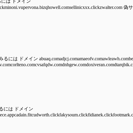
るには ドメイン
auhust.clickminoni.vupervona.bizqhowell.comsellinicxxx.cli
 abuaq.comadjcj.comamaeofv.comawleawh.combear
.comcorlteno.comcvsafqdw.comdnhgew.comdoxiveran.comdtarqbik.c
みるには ドメイン
iece.appcadain.fitcudworth.clickfakysoum.clickfidianek.clickfootmark.c