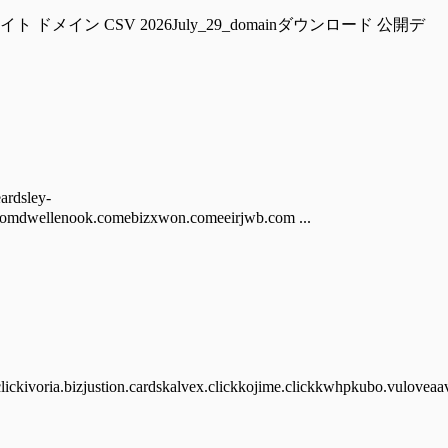
ckzwalter.com 偽サイト ドメイン CSV 2026July_29_domainダウンロード 公開デ
dsley-
omdwellenook.comebizxwon.comeeirjwb.com ...
lickivoria.bizjustion.cardskalvex.clickkojime.clickkwhpkubo.vuloveaav