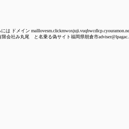
lovesm.clickmwoxjuji.vuqbwcdlcp.cyouramon.newst
竜の野有限会社み丸尾 と名乗る偽サイト福岡県朝倉市adviser@lpagac.rest 2)-----