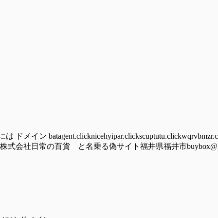
nt.clicknicehyipar.clickscuptutu.clickwqrvbmzr.cy
lick/hoomu株式会社日常の百貨 と名乗る偽サイト福井県福井市buybox@ludolove