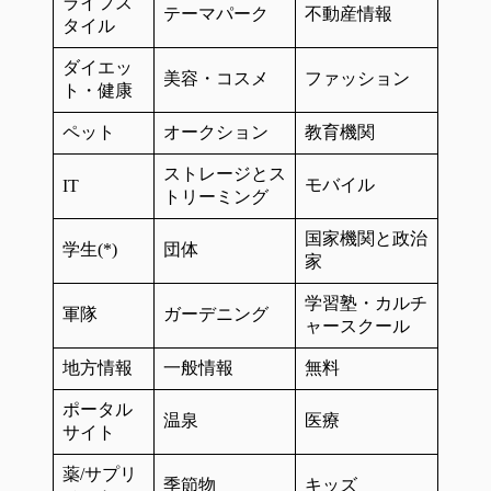
ライフス
テーマパーク
不動産情報
タイル
ダイエッ
美容・コスメ
ファッション
ト・健康
ペット
オークション
教育機関
ストレージとス
モバイル
IT
トリーミング
国家機関と政治
学生(*)
団体
家
学習塾・カルチ
軍隊
ガーデニング
ャースクール
地方情報
一般情報
無料
ポータル
温泉
医療
サイト
薬/サプリ
季節物
キッズ