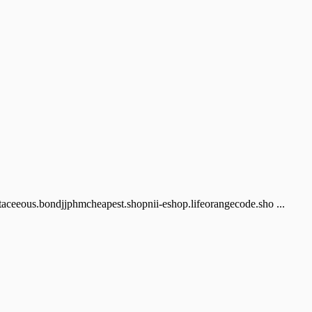
taceeous.bondjjphmcheapest.shopnii-eshop.lifeorangecode.sho ...