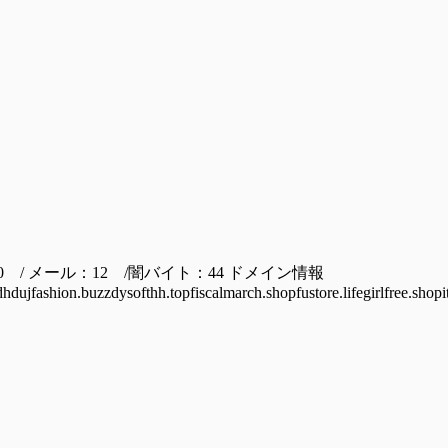
0 / メール：12 /闇バイト：44 ドメイン情報
dujfashion.buzzdysofthh.topfiscalmarch.shopfustore.lifegirlfree.shopi