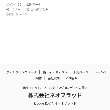
メイン：55 / 公開データ：
61 / メール：31 この続きをみ
るには ドメイン
adjfoldtable.shoparborot.bestbi
lovecjzfl.clickbinsalehmvkq.click
bodyfexp.cyoubuhoelxd.shopcl
ockjet.shopcoronot.gurucushins
oles.shopdialrush.shopdopawis.
clickeaqszqmq.bizenjoey.shopf
uzetaa.clickgenychce.clickgrand
n ...
フィルタリング データ
偽サイト マガジン
販売ページ
ホームペ
ージ制作
会社案内
お問合せ
偽サイトなど、フィルタリング向けデータの販売
株式会社ネオブラッド
© 2026 株式会社ネオブラッド