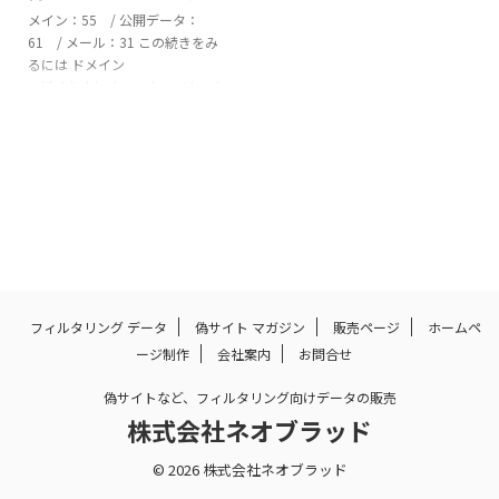
メイン：55 / 公開データ：
61 / メール：31 この続きをみ
るには ドメイン
adjfoldtable.shoparborot.bestbi
lovecjzfl.clickbinsalehmvkq.click
bodyfexp.cyoubuhoelxd.shopcl
ockjet.shopcoronot.gurucushins
oles.shopdialrush.shopdopawis.
clickeaqszqmq.bizenjoey.shopf
uzetaa.clickgenychce.clickgrand
n ...
フィルタリング データ
偽サイト マガジン
販売ページ
ホームペ
ージ制作
会社案内
お問合せ
偽サイトなど、フィルタリング向けデータの販売
株式会社ネオブラッド
© 2026 株式会社ネオブラッド