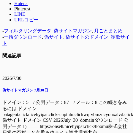
Hatena
Pinterest
LINE
URLコピー
-
フィルタリングデータ
,
偽サイトマガジン
,
月ごとまとめ
-
一括ダウンロード
,
偽サイト
,
偽サイトのドメイン
,
詐欺サイ
ト
関連記事
2026/7/30
偽サイトマガジン 7月30日
ドメイン：5 / 公開データ：87 / メール：8 この続きをみ
るには ドメイン
batagent.clicknicehyipar.clickscuptutu.clickwqrvbmzr.cyouxalvd.clic
偽サイト ドメイン CSV 2026July_30_domainダウンロード 公
開データ 1)---------https://onsell.nicehyipar.click/hoomu株式会社
日常の百貨 と名乗る偽サイト福井県福井市