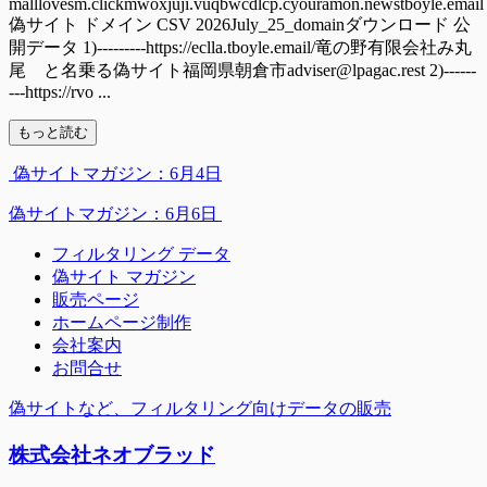
malllovesm.clickmwoxjuji.vuqbwcdlcp.cyouramon.newstboyle.email
偽サイト ドメイン CSV 2026July_25_domainダウンロード 公
開データ 1)---------https://eclla.tboyle.email/竜の野有限会社み丸
尾 と名乗る偽サイト福岡県朝倉市adviser@lpagac.rest 2)------
---https://rvo ...
もっと読む
偽サイトマガジン：6月4日
偽サイトマガジン：6月6日
フィルタリング データ
偽サイト マガジン
販売ページ
ホームページ制作
会社案内
お問合せ
偽サイトなど、フィルタリング向けデータの販売
株式会社ネオブラッド