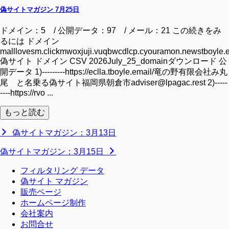
偽サイトマガジン 7月25日
ドメイン：5 / 公開データ：97 / メール：21 この続きをみ
るには ドメイン
malllovesm.clickmwoxjuji.vuqbwcdlcp.cyouramon.newstboyle.
偽サイト ドメイン CSV 2026July_25_domainダウンロード 公
開データ 1)---------https://eclla.tboyle.email/竜の野有限会社み丸
尾 と名乗る偽サイト福岡県朝倉市adviser@lpagac.rest 2)-----
----https://rvo ...
もっと読む
偽サイトマガジン：3月13日
偽サイトマガジン：3月15日
フィルタリング データ
偽サイト マガジン
販売ページ
ホームページ制作
会社案内
お問合せ