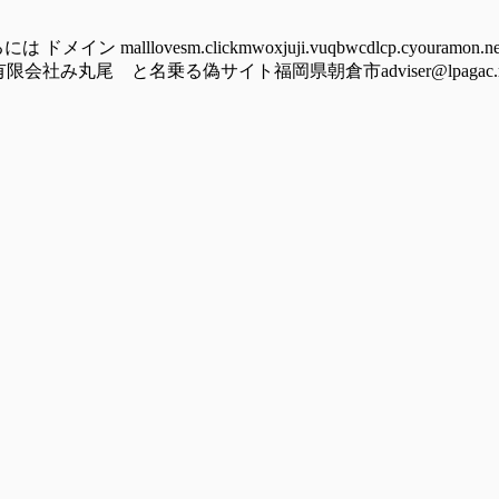
lovesm.clickmwoxjuji.vuqbwcdlcp.cyouramon.newst
竜の野有限会社み丸尾 と名乗る偽サイト福岡県朝倉市adviser@lpagac.rest 2)-----