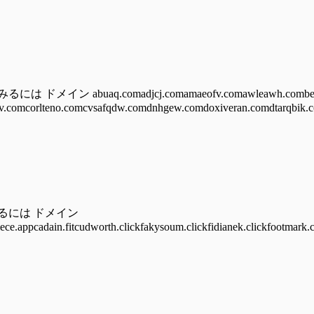
 abuaq.comadjcj.comamaeofv.comawleawh.combear
.comcorlteno.comcvsafqdw.comdnhgew.comdoxiveran.comdtarqbik.c
みるには ドメイン
iece.appcadain.fitcudworth.clickfakysoum.clickfidianek.clickfootmark.c