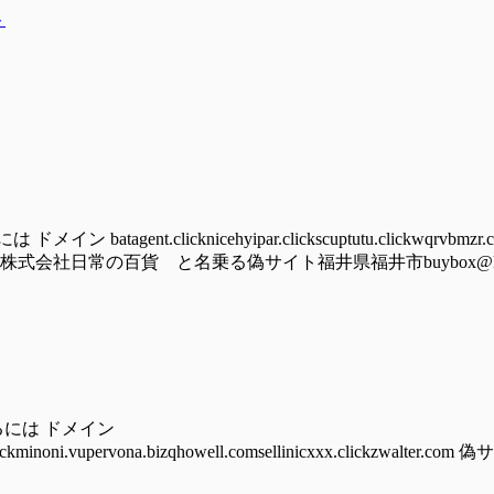
ト
nt.clicknicehyipar.clickscuptutu.clickwqrvbmzr.cy
lick/hoomu株式会社日常の百貨 と名乗る偽サイト福井県福井市buybox@ludolove
るには ドメイン
auhust.clickminoni.vupervona.bizqhowell.comsellinicxxx.cli