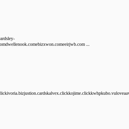
dsley-
omdwellenook.comebizxwon.comeeirjwb.com ...
lickivoria.bizjustion.cardskalvex.clickkojime.clickkwhpkubo.vuloveaav