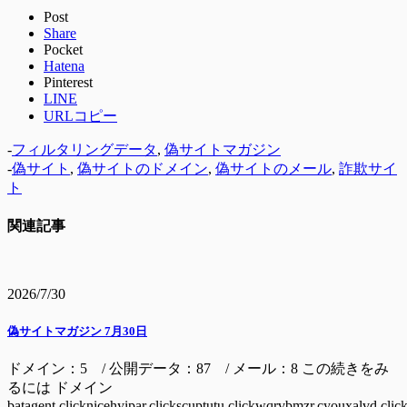
Post
Share
Pocket
Hatena
Pinterest
LINE
URLコピー
-
フィルタリングデータ
,
偽サイトマガジン
-
偽サイト
,
偽サイトのドメイン
,
偽サイトのメール
,
詐欺サイ
ト
関連記事
2026/7/30
偽サイトマガジン 7月30日
ドメイン：5 / 公開データ：87 / メール：8 この続きをみ
るには ドメイン
batagent.clicknicehyipar.clickscuptutu.clickwqrvbmzr.cyouxalvd.clic