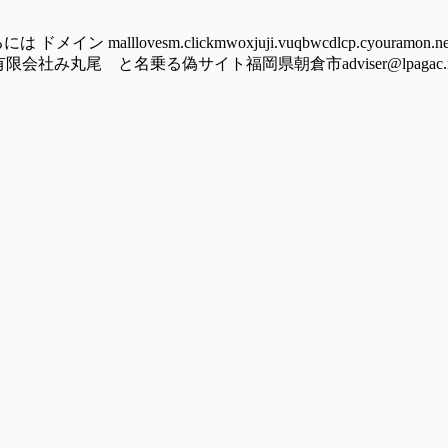
lovesm.clickmwoxjuji.vuqbwcdlcp.cyouramon.newst
竜の野有限会社み丸尾 と名乗る偽サイト福岡県朝倉市adviser@lpagac.rest 2)-----