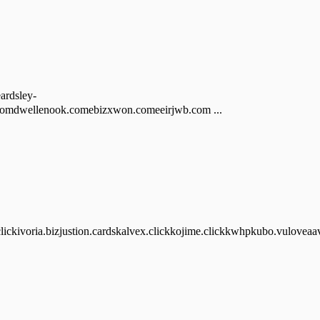
dsley-
omdwellenook.comebizxwon.comeeirjwb.com ...
lickivoria.bizjustion.cardskalvex.clickkojime.clickkwhpkubo.vuloveaav