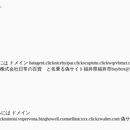
ト
nt.clicknicehyipar.clickscuptutu.clickwqrvbmzr.cy
lick/hoomu株式会社日常の百貨 と名乗る偽サイト福井県福井市buybox@ludolove
るには ドメイン
auhust.clickminoni.vupervona.bizqhowell.comsellinicxxx.cli