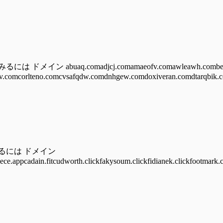
 abuaq.comadjcj.comamaeofv.comawleawh.combear
.comcorlteno.comcvsafqdw.comdnhgew.comdoxiveran.comdtarqbik.c
みるには ドメイン
iece.appcadain.fitcudworth.clickfakysoum.clickfidianek.clickfootmark.c