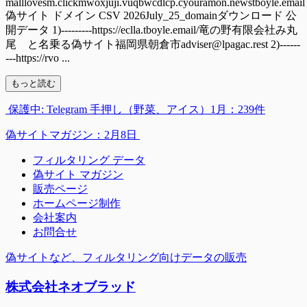
malllovesm.clickmwoxjuji.vuqbwcdlcp.cyouramon.newstboyle.email
偽サイト ドメイン CSV 2026July_25_domainダウンロード 公
開データ 1)---------https://eclla.tboyle.email/竜の野有限会社み丸
尾 と名乗る偽サイト福岡県朝倉市adviser@lpagac.rest 2)------
---https://rvo ...
もっと読む
保護中: Telegram 手押し（野菜、アイス）1月：239件
偽サイトマガジン：2月8日
フィルタリング データ
偽サイト マガジン
販売ページ
ホームページ制作
会社案内
お問合せ
偽サイトなど、フィルタリング向けデータの販売
株式会社ネオブラッド